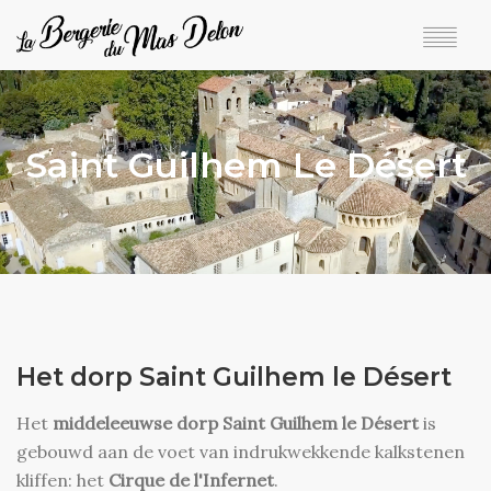
HOME
GÎTES EN TARIEVEN
Saint Guilhem Le Désert
BESCHIKBAARHEID EN BOEKEN
TER PLAATSE
IN DE BUURT
+33 6 81 56 48 59
Het dorp Saint Guilhem le Désert
Het
middeleeuwse dorp Saint Guilhem le Désert
is
gebouwd aan de voet van indrukwekkende kalkstenen
kliffen: het
Cirque de l'Infernet
.