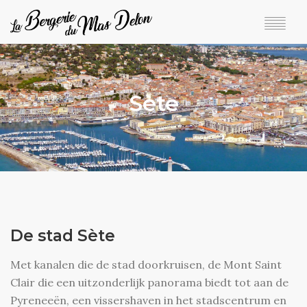
HOME
GÎTES EN TARIEVEN
Sète
BESCHIKBAARHEID EN BOEKEN
TER PLAATSE
IN DE BUURT
+33 6 81 56 48 59
De stad Sète
Met kanalen die de stad doorkruisen, de Mont Saint
Clair die een uitzonderlijk panorama biedt tot aan de
Pyreneeën, een vissershaven in het stadscentrum en